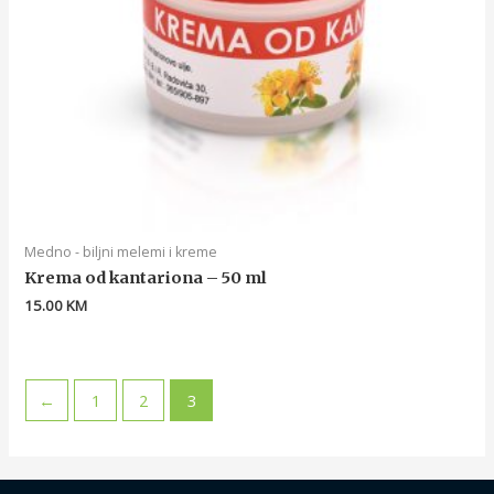
Medno - biljni melemi i kreme
Krema od kantariona – 50 ml
15.00
KM
←
1
2
3