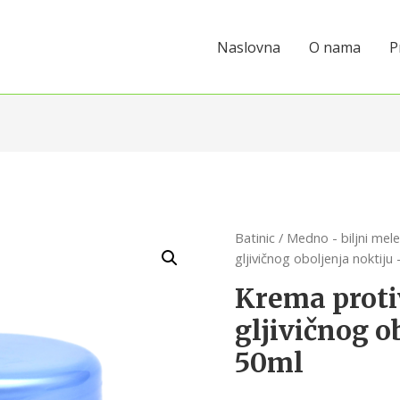
Naslovna
O nama
P
Batinic
/
Medno - biljni mel
gljivičnog oboljenja noktiju
Krema proti
gljivičnog o
50ml