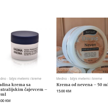
dno - biljni melemi i kreme
Medno - biljni melemi i kreme
adina krema sa
Krema od nevena – 50 m
ustralijskim čajevcem –
15.00
KM
0ml
.00
KM