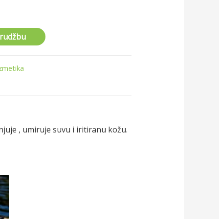
arudžbu
zmetika
juje , umiruje suvu i iritiranu kožu.