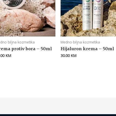
dno biljna kozmetika
Medno biljna kozmetika
rema protiv bora – 50ml
Hijaluron krema – 50ml
.00
KM
30.00
KM