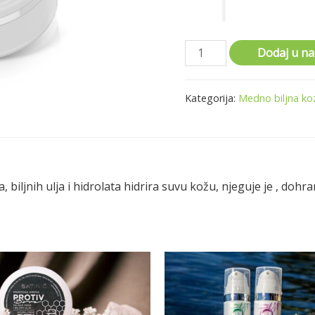
Dodaj u n
Kategorija:
Medno biljna ko
biljnih ulja i hidrolata hidrira suvu kožu, njeguje je , dohran