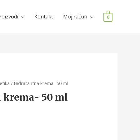
roizvodi
Kontakt
Moj račun
0
etika
/ Hidratantna krema- 50 ml
 krema- 50 ml