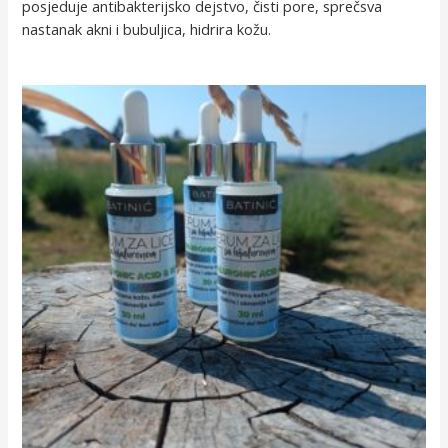
posjeduje antibakterijsko dejstvo, čisti pore, sprečsva
nastanak akni i bubuljica, hidrira kožu.