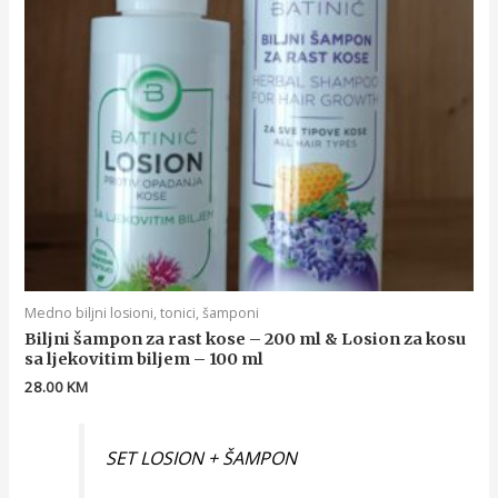
Medno biljni losioni, tonici, šamponi
Biljni šampon za rast kose – 200 ml & Losion za kosu
sa ljekovitim biljem – 100 ml
28.00
KM
SET LOSION + ŠAMPON