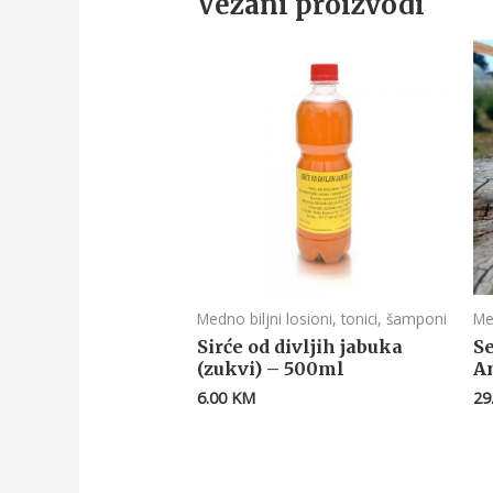
Vezani proizvodi
Medno biljni losioni, tonici, šamponi
Me
Sirće od divljih jabuka
S
(zukvi) – 500ml
A
6.00
KM
29