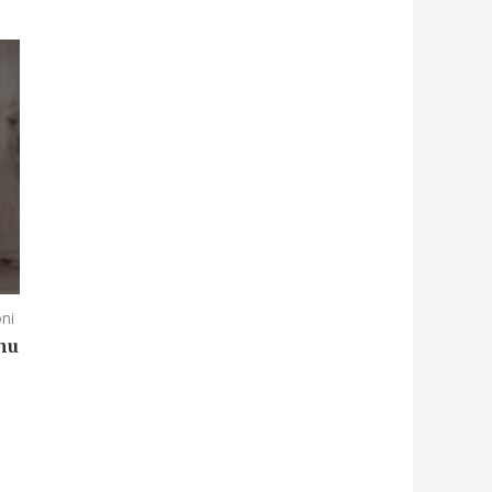
oni
nu