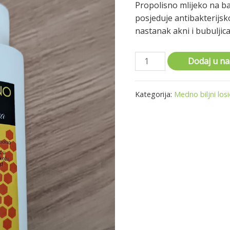
Propolisno mlijeko na ba
posjeduje antibakterijsko
nastanak akni i bubuljica
Dodaj u n
Kategorija:
Medno biljni losi