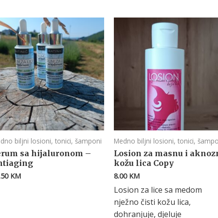
dno biljni losioni, tonici, šamponi
Medno biljni losioni, tonici, šamp
erum sa hijaluronom –
Losion za masnu i aknoz
ntiaging
kožu lica Copy
.50
KM
8.00
KM
Losion za lice sa medom
nježno čisti kožu lica,
dohranjuje, djeluje