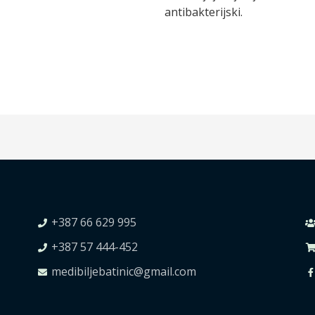
antibakterijski.
+387 66 629 995
+387 57 444-452
medibiljebatinic@gmail.com