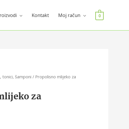
roizvodi
Kontakt
Moj račun
0
i, tonici, šamponi
/ Propolisno mlijeko za
mlijeko za