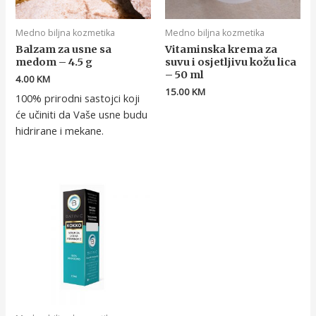
Medno biljna kozmetika
Medno biljna kozmetika
Balzam za usne sa
Vitaminska krema za
medom – 4.5 g
suvu i osjetljivu kožu lica
– 50 ml
4.00
KM
15.00
KM
100% prirodni sastojci koji
će učiniti da Vaše usne budu
hidrirane i mekane.