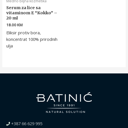
Medno biljna kozmetika
Serum za lice sa
vitaminom E “Kokko” –
20 ml
18.00
KM
Eliksir protiv bora,
koncentrat 100% prirodnih
ulja
+387 66 629 995