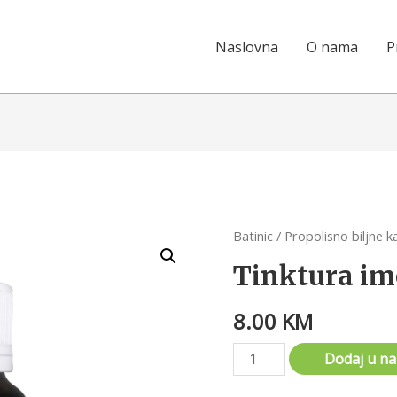
Naslovna
O nama
P
Batinic
/
Propolisno biljne ka
Tinktura im
8.00
KM
Dodaj u n