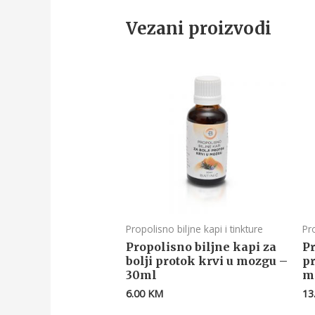
Vezani proizvodi
Propolisno biljne kapi i tinkture
Pr
Propolisno biljne kapi za
Pr
bolji protok krvi u mozgu –
p
30ml
m
6.00
KM
13