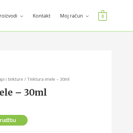
roizvodi
Kontakt
Moj račun
0
pi i tinkture
/ Tinktura imele – 30ml
ele – 30ml
arudžbu