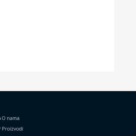
O nama
Proizvodi