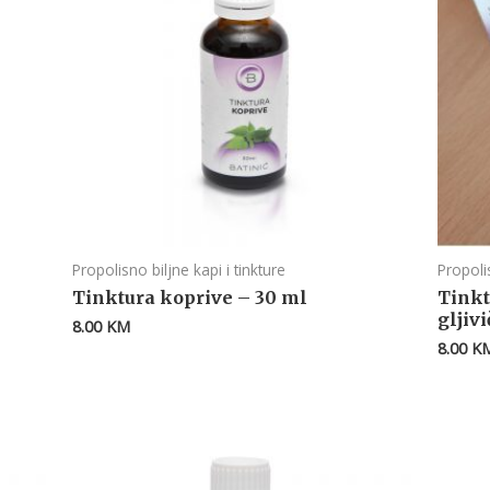
Propolisno biljne kapi i tinkture
Propolis
Tinktura koprive – 30 ml
Tinkt
gljiv
8.00
KM
8.00
K