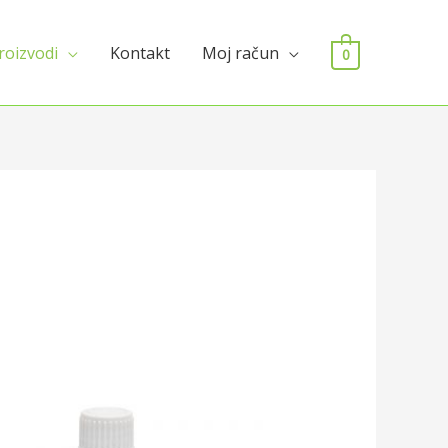
roizvodi
Kontakt
Moj račun
0