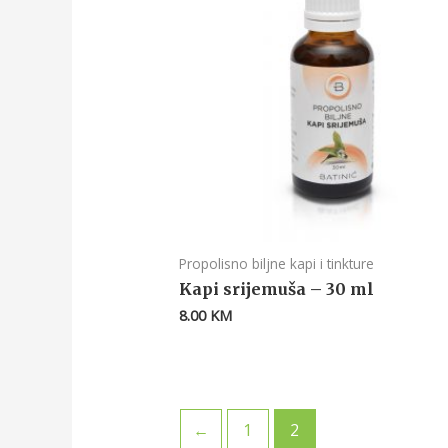
Propolisno biljne kapi i tinkture
Kapi srijemuša – 30 ml
8.00
KM
←
1
2